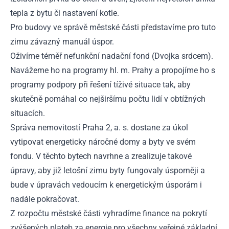
tepla z bytu či nastavení kotle.
Pro budovy ve správě městské části představíme pro tuto
zimu závazný manuál úspor.
Oživíme téměř nefunkční nadační fond (Dvojka srdcem).
Navážeme ho na programy hl. m. Prahy a propojíme ho s
programy podpory při řešení tíživé situace tak, aby
skutečně pomáhal co nejširšímu počtu lidí v obtížných
situacích.
Správa nemovitostí Praha 2, a. s. dostane za úkol
vytipovat energeticky náročné domy a byty ve svém
fondu. V těchto bytech navrhne a zrealizuje takové
úpravy, aby již letošní zimu byty fungovaly úsporněji a
bude v úpravách vedoucím k energetickým úsporám i
nadále pokračovat.
Z rozpočtu městské části vyhradíme finance na pokrytí
zvýšených plateb za energie pro všechny veřejné základní