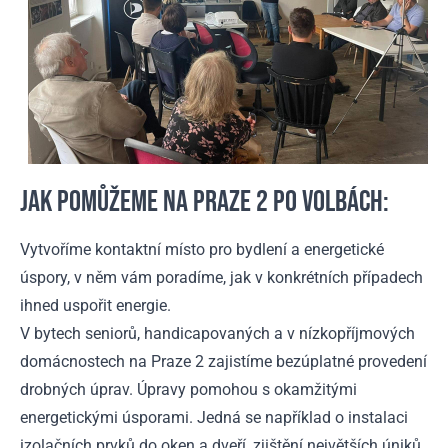
JAK POMŮŽEME NA PRAZE 2 PO VOLBÁCH:
Vytvoříme kontaktní místo pro bydlení a energetické
úspory, v něm vám poradíme, jak v konkrétních případech
ihned uspořit energie.
V bytech seniorů, handicapovaných a v nízkopříjmových
domácnostech na Praze 2 zajistíme bezúplatné provedení
drobných úprav. Úpravy pomohou s okamžitými
energetickými úsporami. Jedná se například o instalaci
izolačních prvků do oken a dveří, zjištění největších úniků