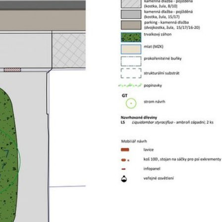
ulice
lice, kde vznikne nová
lo