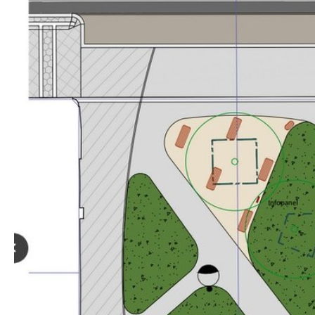
Svatopukovy 
Podporujeme úpravu prostoru na konci Svatopukovy u
pobytová mlatová plocha se stromem a vegetací oko