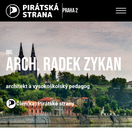
Praha 2
Pirátstvo na radnici
Zastupitelstvo MČ Praha
Prahy 2
2
Ing.
arch. Radek Zykan
architekt a vysokoškolský pedagog
Člen(ka) Pirátské strany