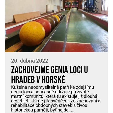
20. dubna 2022
Zachovejme genia loci u
hradeb v Horské
Kuželna neodmyslitelně patří ke zdejšímu
geniu loci a současně udržuje při životě
místní komunitu, která tu existuje již dlouhá
desetiletí. Jsme přesvědčeni, že zachování a
rehabilitace obdobných staveb s živou
historickou pamětí, byť nejde ...