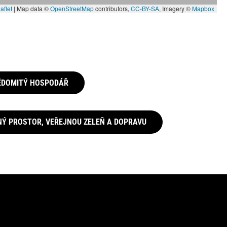
aflet
|
Map data ©
OpenStreetMap
contributors,
CC-BY-SA
, Imagery ©
Mapbox
VĚDOMITÝ HOSPODÁŘ
JNÝ PROSTOR, VEŘEJNOU ZELEŇ A DOPRAVU